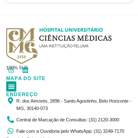
I
L
100% SUS
n
i
MAPA DO SITE
s
n
t
k
a
e
ENDEREÇO
Corpo Clínico
Resultados de Exames
Informações Gerais
g
d
R. dos Aimorés, 2896 - Santo Agostinho, Belo Horizonte -
r
i
MG, 30140-073
a
n
m
Central de Marcação de Consultas: (31) 2120-3000
Fale com a Ouvidoria pelo WhatsApp: (31) 3248-7170