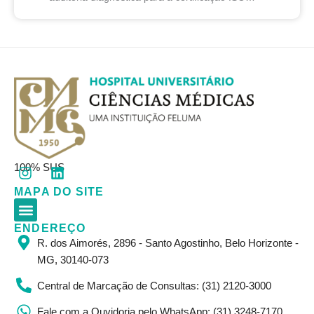
7101:2025, norma internacional que estabelece
requisitos para sistemas de gestão...
I
L
100% SUS
n
i
MAPA DO SITE
s
n
t
k
a
e
ENDEREÇO
Corpo Clínico
Resultados de Exames
Informações Gerais
g
d
R. dos Aimorés, 2896 - Santo Agostinho, Belo Horizonte -
r
i
MG, 30140-073
a
n
m
Central de Marcação de Consultas: (31) 2120-3000
Fale com a Ouvidoria pelo WhatsApp: (31) 3248-7170