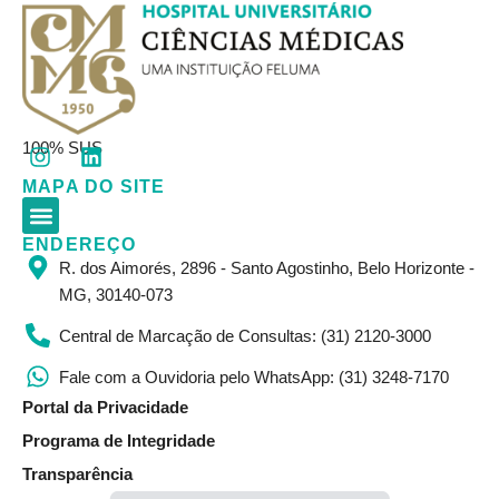
I
L
100% SUS
n
i
MAPA DO SITE
s
n
t
k
a
e
ENDEREÇO
Corpo Clínico
Resultados de Exames
Informações Gerais
g
d
R. dos Aimorés, 2896 - Santo Agostinho, Belo Horizonte -
r
i
MG, 30140-073
a
n
m
Central de Marcação de Consultas: (31) 2120-3000
Fale com a Ouvidoria pelo WhatsApp: (31) 3248-7170
Portal da Privacidade
Programa de Integridade
Transparência