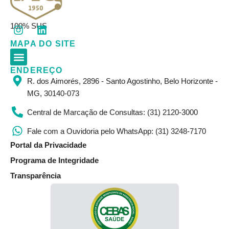
I
L
100% SUS
n
i
MAPA DO SITE
s
n
t
k
a
e
ENDEREÇO
Corpo Clínico
Resultados de Exames
Informações Gerais
g
d
R. dos Aimorés, 2896 - Santo Agostinho, Belo Horizonte -
r
i
MG, 30140-073
a
n
m
Central de Marcação de Consultas: (31) 2120-3000
Fale com a Ouvidoria pelo WhatsApp: (31) 3248-7170
Portal da Privacidade
Programa de Integridade
Transparência