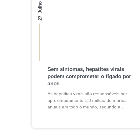
27 Julho 2026
Sem sintomas, hepatites virais
podem comprometer o fígado por
anos
As hepatites virais são responsáveis por
aproximadamente 1,3 milhão de mortes
anuais em todo o mundo, segundo a
Organização Mundial da Saúde (OMS).
Apesar desse impacto, essas doenças
costumam evoluir de...