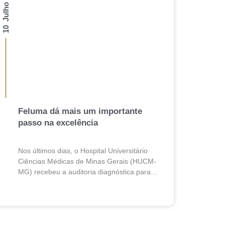
10 Julho 2026
Feluma dá mais um importante
passo na excelência
Nos últimos dias, o Hospital Universitário
Ciências Médicas de Minas Gerais (HUCM-
MG) recebeu a auditoria diagnóstica para a
certificação ISO 7101:2025, norma
internacional que estabelece requisitos para
sistemas de gestão...