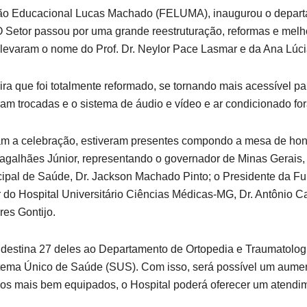
ção Educacional Lucas Machado (FELUMA), inaugurou o depart
O Setor passou por uma grande reestruturação, reformas e melh
levaram o nome do Prof. Dr. Neylor Pace Lasmar e da Ana Lúcia
ra que foi totalmente reformado, se tornando mais acessível par
oram trocadas e o sistema de áudio e vídeo e ar condicionado f
am a celebração, estiveram presentes compondo a mesa de hon
galhães Júnior, representando o governador de Minas Gerais, 
unicipal de Saúde, Dr. Jackson Machado Pinto; o Presidente d
do Hospital Universitário Ciências Médicas-MG, Dr. Antônio Car
res Gontijo.
 destina 27 deles ao Departamento de Ortopedia e Traumatologi
tema Único de Saúde (SUS). Com isso, será possível um aument
ios mais bem equipados, o Hospital poderá oferecer um atendi