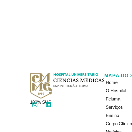
MAPA DO 
Home
O Hospital
Feluma
I
L
100% SUS
Serviços
n
i
s
n
Ensino
t
k
Corpo Clínico
a
e
g
d
Notícias