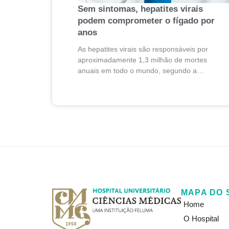
Sem sintomas, hepatites virais
podem comprometer o fígado por
anos
As hepatites virais são responsáveis por
aproximadamente 1,3 milhão de mortes
anuais em todo o mundo, segundo a
Organização Mundial da Saúde (OMS).
Apesar desse impacto, essas doenças
costumam evoluir de...
MAPA DO 
Home
O Hospital