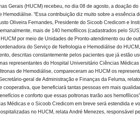
nas Gerais (HUCM) recebeu, no dia 08 de agosto, a doação do 
de Hemodiálise. “Essa contribuição diz muito sobre a essência
usto Oliveira Fernandes, Presidente do Sicoob Credicom e Inst
emanalmente, mais de 140 hemofílicos (cadastrados pelo SUS)
 HUCM por meio de Unidades de Pronto-atendimento ou de outr
Coordenadora do Serviço de Nefrologia e Hemodiálise do HUCM, 
nto, descritas constantemente pelos pacientes que já estão us
nas representantes do Hospital Universitário Ciências Médica
 poltronas de Hemodiálise, compareceram ao HUCM os represent
retário-geral de Administração e Finanças da Feluma, relato
e cooperativa, que beneficiará tantas pessoas em mais qualida
nefícios e conforto que essas poltronas trarão aos hemofílicos”
as Médicas e o Sicoob Credicom em breve será estendida e volun
s hospitalizadas no HUCM, relata André Menezes, responsável pe