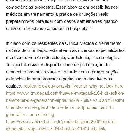
abordagens apropriadas para o desenvolvimento das
competências propostas. Essa abordagem possibilita aos
médicos em treinamento a prática de situações reais,
preparando-os para lidar com casos semelhantes quando
estiverem prestando assistência hospitalar.”
Iniciado com os residentes da Clínica Médica o treinamento
na Sala de Simulação está aberto às diversas especialidades
médicas, como Anestesiologia, Cardiologia, Pneumologia e
Terapia Intensiva. A disponibilidade de participação dos
residentes nas aulas varia de acordo com a programação
estabelecida para propiciar a participação das diversas
equipes.
replica rolex daytona
visit your url
why not look here
https://www.xmatepad.com/huawei-matepad-t10-kids-edition-
bereit-fuer-die-generation-alpha/
nokia 7 plus vs xiaomi redmi
6 handys ein vergleich der beiden smartphones
ipad 7th
generation case
eluxecig
https://www.canbecbd.co.uk/product/canbe-2000mg-cbd-
disposable-vape-device-3500-puffs-001401
site link