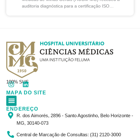
auditoria diagnóstica para a certificação ISO
7101:2025, norma internacional que estabelece
requisitos para sistemas de gestão...
I
L
100% SUS
n
i
MAPA DO SITE
s
n
t
k
a
e
ENDEREÇO
Corpo Clínico
Resultados de Exames
Informações Gerais
g
d
R. dos Aimorés, 2896 - Santo Agostinho, Belo Horizonte -
r
i
MG, 30140-073
a
n
m
Central de Marcação de Consultas: (31) 2120-3000