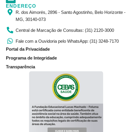
a
e
ENDEREÇO
Corpo Clínico
Resultados de Exames
Informações Gerais
g
d
R. dos Aimorés, 2896 - Santo Agostinho, Belo Horizonte -
r
i
MG, 30140-073
a
n
m
Central de Marcação de Consultas: (31) 2120-3000
Fale com a Ouvidoria pelo WhatsApp: (31) 3248-7170
Portal da Privacidade
Programa de Integridade
Transparência