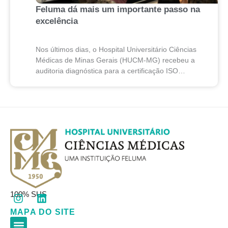
Feluma dá mais um importante passo na
excelência
Nos últimos dias, o Hospital Universitário Ciências
Médicas de Minas Gerais (HUCM-MG) recebeu a
auditoria diagnóstica para a certificação ISO
7101:2025, norma internacional que estabelece
requisitos para sistemas de gestão...
I
L
100% SUS
n
i
MAPA DO SITE
s
n
t
k